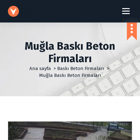
İ
ç
e
r
i
ğ
Muğla Baskı Beton
e
g
Firmaları
e
ç
Ana sayfa
>
Baskı Beton Firmaları
>
Muğla Baskı Beton Firmaları