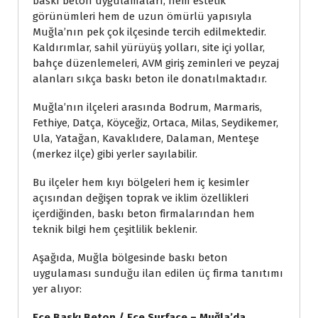
baskı beton uygulamaları, hem estetik
görünümleri hem de uzun ömürlü yapısıyla
Muğla’nın pek çok ilçesinde tercih edilmektedir.
Kaldırımlar, sahil yürüyüş yolları, site içi yollar,
bahçe düzenlemeleri, AVM giriş zeminleri ve peyzaj
alanları sıkça baskı beton ile donatılmaktadır.
Muğla’nın ilçeleri arasında Bodrum, Marmaris,
Fethiye, Datça, Köyceğiz, Ortaca, Milas, Seydikemer,
Ula, Yatağan, Kavaklıdere, Dalaman, Menteşe
(merkez ilçe) gibi yerler sayılabilir.
Bu ilçeler hem kıyı bölgeleri hem iç kesimler
açısından değişen toprak ve iklim özellikleri
içerdiğinden, baskı beton firmalarından hem
teknik bilgi hem çeşitlilik beklenir.
Aşağıda, Muğla bölgesinde baskı beton
uygulaması sunduğu ilan edilen üç firma tanıtımı
yer alıyor:
Ece Baskı Beton / Ece Surface – Muğla’da