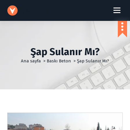
İ
ç
e
r
i
ğ
e
g
Şap Sulanır Mı?
e
ç
Ana sayfa
>
Baskı Beton
>
Şap Sulanır Mı?